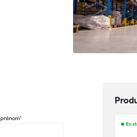
Produ
 prénom*
En s