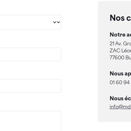
Nos 
Notre a
21 Av. Gr
ZAC Léon
77600 Bu
Nous ap
01 60 94
Nous éc
info@md