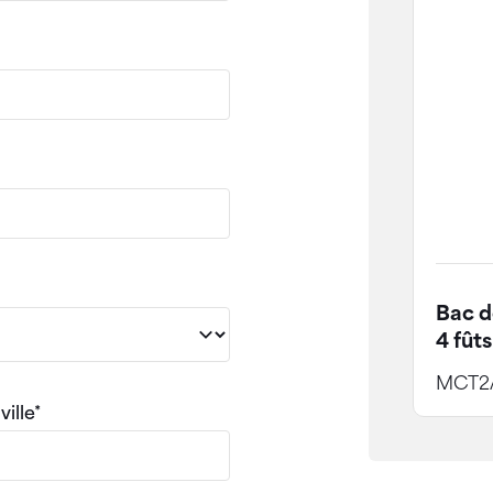
Bac d
4 fûts
MCT2
ville*