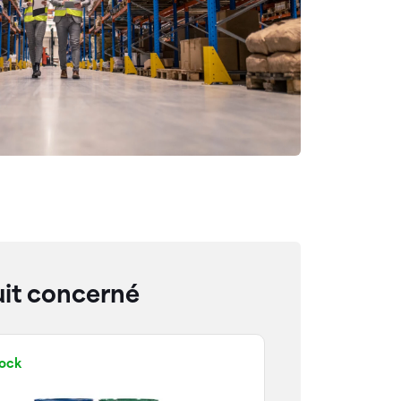
it concerné
tock