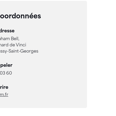
coordonnées
dresse
aham Bell,
ard de Vinci
ssy-Saint-Georges
peler
 03 60
rire
m.fr