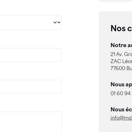
Nos 
Notre a
21 Av. Gr
ZAC Léon
77600 Bu
Nous ap
01 60 94
Nous éc
info@md