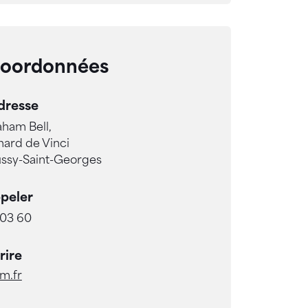
coordonnées
dresse
aham Bell,
ard de Vinci
ssy-Saint-Georges
peler
 03 60
rire
m.fr