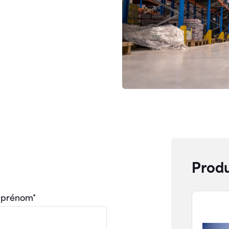
Produ
 prénom*