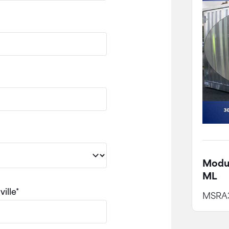
Modul
ML
ville*
MSRA3